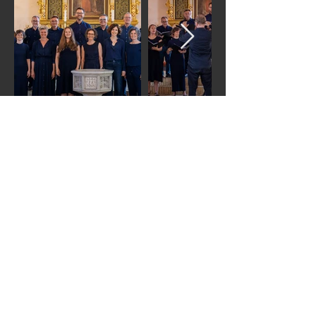
Vor Frues Kantori,
Svendborg. CVR-nr.
2925
1606
© 2026 Vor Frues Kantori.
Powered and secured by
Wix
Kontakt Vor Frues Kantori
Korets side