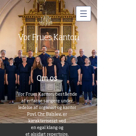
Vor Frues Kantori
Om os
Vor Frues Kantori, bestående
af erfarne sangere under
ledelse af organist og kantor
Povl. Chr. Balslev, er
karakteriseret ved
en egal klang og
et alsidigt repertoire.