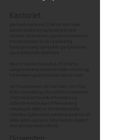
Kantori​et
Igennem mere end 23 år har Vor Frues
Kantori markeret sig musikalsk med
smukke, anderledes og intense koncerter,
hvis kendetegn er en usædvanlig
homogen klang og et på én gang klassisk
og utraditionelt repertoire.
Med sit stærke hold på ca. 20 erfarne
sangere leverer kantoriet både solister og
ind imellem også instrumentalister selv.
Vor Frues Kantori, der har base i Vor Frue
Kirke i Svendborg, blev stiftet i sommeren
2002 med det formål at fremføre og
udbrede kendskabet til flerstemmig
vokalmusik. Målet er at fremføre både
rytmiske og klassiske vokalmusikværker af
både ældre og nyere dato med et religiøst
eller eksistentielt indhold.
Dirigenten