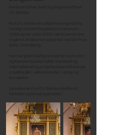
Kantoriet bliver ledet og dirigeret af Povl
Chr. Balslev.
Povl Chr. Balslev er uddannet organist fra
Det Kgl. Danske Musikkonservatorium i
1996 og har siden 2002 været ansat som
organist, klokkenist og kantor ved Vor Frue
Kirke, Svendborg.
Han har givet utallige koncerter som solist
og kammermusiker både i Danmark og
internationalt og er ophavsmand til mange
orgelkoraler, salmemelodier, sange og
korværker.
Desuden er Povl Chr. Balslev dedikeret
forfatter og foredragsholder.