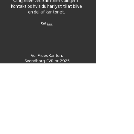
sangprøve ved kantoriets dirigent.
Kontakt os hvis du har lyst til at blive
en del af kantoriet.
Klik
her
Vor Frues Kantori,
Svendborg. CVR-nr.
2925
1606
© 2026 Vor Frues Kantori.
Powered and secured by
Wix
Kontakt Vor Frues Kantori
Korets side